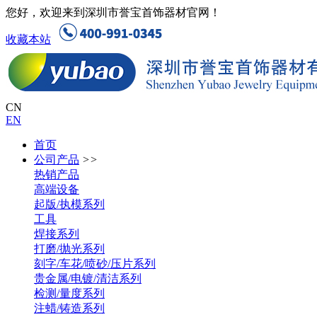
您好，欢迎来到深圳市誉宝首饰器材官网！
收藏本站
CN
EN
首页
公司产品
>>
热销产品
高端设备
起版/执模系列
工具
焊接系列
打磨/抛光系列
刻字/车花/喷砂/压片系列
贵金属/电镀/清洁系列
检测/量度系列
注蜡/铸造系列