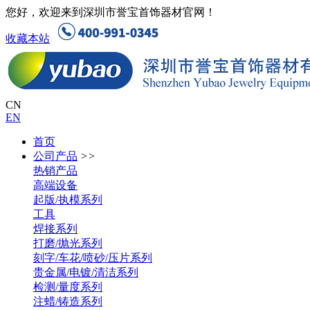
您好，欢迎来到深圳市誉宝首饰器材官网！
收藏本站
CN
EN
首页
公司产品
>>
热销产品
高端设备
起版/执模系列
工具
焊接系列
打磨/抛光系列
刻字/车花/喷砂/压片系列
贵金属/电镀/清洁系列
检测/量度系列
注蜡/铸造系列