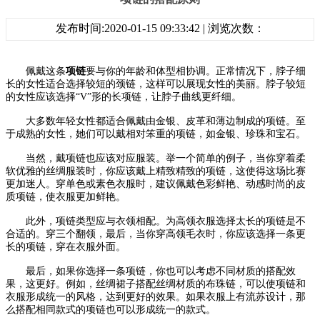
发布时间:2020-01-15 09:33:42 | 浏览次数：
佩戴这条
项链
要与你的年龄和体型相协调。正常情况下，脖子细
长的女性适合选择较短的颈链，这样可以展现女性的美丽。脖子较短
的女性应该选择
“
V
”形的长项链，让脖子曲线更纤细。
大多数年轻女性都适合佩戴由金银、皮革和薄边制成的项链。至
于成熟的女性，她们可以戴相对笨重的项链，如金银、珍珠和宝石。
当然，戴项链也应该对应服装。举一个简单的例子，当你穿着柔
软优雅的丝绸服装时，你应该戴上精致精致的项链，这使得这场比赛
更加迷人。穿单色或素色衣服时，建议佩戴色彩鲜艳、动感时尚的皮
质项链，使衣服更加鲜艳。
此外，项链类型应与衣领相配。为高领衣服选择太长的项链是不
合适的。穿三个翻领，最后，当你穿高领毛衣时，你应该选择一条更
长的项链，穿在衣服外面。
最后，如果你选择一条项链，你也可以考虑不同材质的搭配效
果，这更好。例如，丝绸裙子搭配丝绸材质的布珠链，可以使项链和
衣服形成统一的风格，达到更好的效果。如果衣服上有流苏设计，那
么搭配相同款式的项链也可以形成统一的款式。