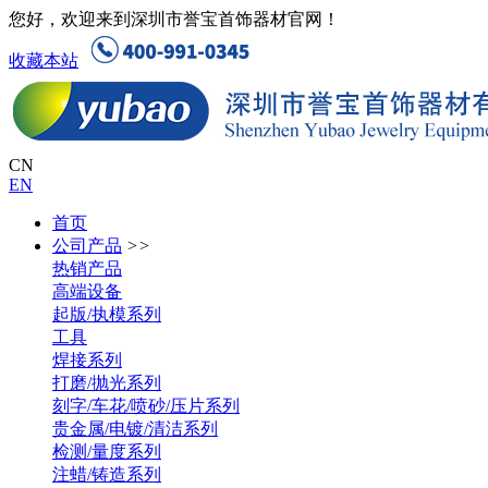
您好，欢迎来到深圳市誉宝首饰器材官网！
收藏本站
CN
EN
首页
公司产品
>>
热销产品
高端设备
起版/执模系列
工具
焊接系列
打磨/抛光系列
刻字/车花/喷砂/压片系列
贵金属/电镀/清洁系列
检测/量度系列
注蜡/铸造系列