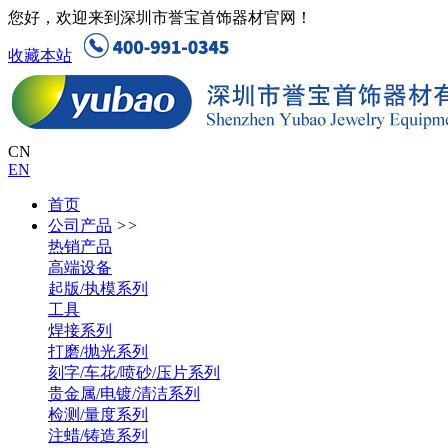
您好，欢迎来到深圳市誉宝首饰器材官网！
收藏本站
CN
EN
首页
公司产品
>>
热销产品
高端设备
起版/执模系列
工具
焊接系列
打磨/抛光系列
刻字/车花/喷砂/压片系列
贵金属/电镀/清洁系列
检测/量度系列
注蜡/铸造系列