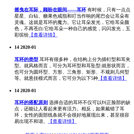
摇曳在耳际，顾盼在眼间——耳环
有时候，只有一点点
星星、白钻、糖果色戒指和叮当作响的尾巴会让耳朵有
灵魂。这就是耳环的魔力。它让耳朵发光，它给耳朵颜
色，不再苍白:它给耳朵一种自己的感觉，闪闪发光，五
彩缤纷
【查看详情】
14
2020-01
耳环的类型
耳环有很多种，在结构上分为插钉型和耳夹
型。就风格而言，可分为耳环型和耳坠型:就形状而言，
也可分为圆环型、方形、三角形、矩形、不规则几何型
等。就悬挂模式而言，它可分为以下5种
【查看详情】
14
2020-01
耳环的搭配原则
选择合适的耳环不仅可以纠正脸部的缺
点，还能让人看起来更有活力。相反，如果戴错了耳
环，女性的面部线条就不会很好地展现出来，甚至很容
易出现不和谐。
【查看详情】