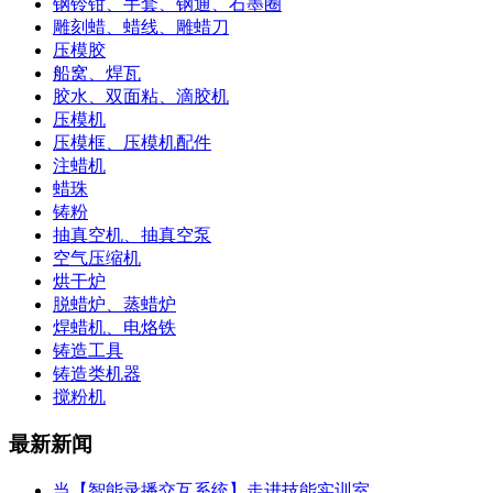
钢铃钳、手套、钢通、石墨圈
雕刻蜡、蜡线、雕蜡刀
压模胶
船窝、焊瓦
胶水、双面粘、滴胶机
压模机
压模框、压模机配件
注蜡机
蜡珠
铸粉
抽真空机、抽真空泵
空气压缩机
烘干炉
脱蜡炉、蒸蜡炉
焊蜡机、电烙铁
铸造工具
铸造类机器
搅粉机
最新新闻
当【智能录播交互系统】走进技能实训室