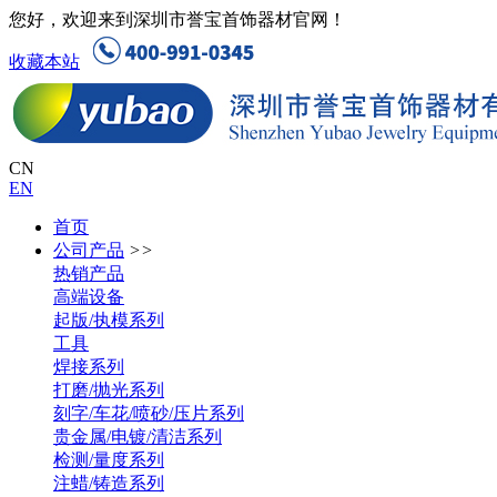
您好，欢迎来到深圳市誉宝首饰器材官网！
收藏本站
CN
EN
首页
公司产品
>>
热销产品
高端设备
起版/执模系列
工具
焊接系列
打磨/抛光系列
刻字/车花/喷砂/压片系列
贵金属/电镀/清洁系列
检测/量度系列
注蜡/铸造系列