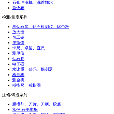
石膏冲洗机、洗首饰水
首饰布
检测/量度系列
测钻石笔、钻石检测仪、比色板
放大镜
切工镜
显微镜
卡尺、卓架、直尺
测厚仪
钻石筛
电子磅
水比重、砝码、探测器
检测机
测金机
戒指尺、戒指圈
注蜡/铸造系列
脱模剂、刀片、刀柄、胶底
窝仔 石墨坩埚