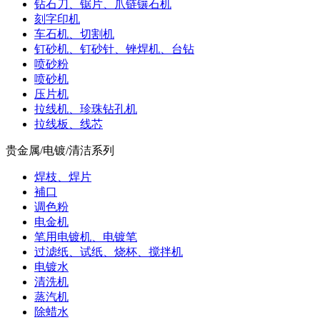
钻石刀、锯片、爪链镶石机
刻字印机
车石机、切割机
钉砂机、钉砂针、锉焊机、台钻
喷砂粉
喷砂机
压片机
拉线机、珍珠钻孔机
拉线板、线芯
贵金属/电镀/清洁系列
焊枝、焊片
補口
调色粉
电金机
笔用电镀机、电镀笔
过滤纸、试纸、烧杯、搅拌机
电镀水
清洗机
蒸汽机
除蜡水