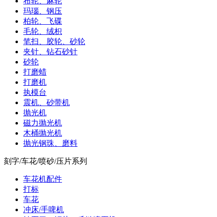
布轮、麻轮
玛瑙、钢压
柏轮、飞碟
毛轮、绒枳
笔扫、胶轮、砂轮
夹针、钻石砂针
砂轮
打磨蜡
打磨机
执模台
震机、砂带机
抛光机
磁力抛光机
木桶抛光机
抛光钢珠、磨料
刻字/车花/喷砂/压片系列
车花机配件
打标
车花
冲床/手啤机