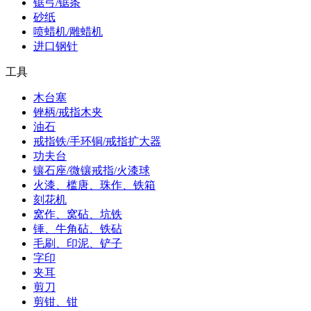
锯弓/锯条
砂纸
喷蜡机/雕蜡机
进口钢针
工具
木台塞
锉柄/戒指木夹
油石
戒指铁/手环铜/戒指扩大器
功夫台
镶石座/微镶戒指/火漆球
火漆、槛唐、珠作、铁箱
刻花机
窝作、窝砧、坑铁
锤、牛角砧、铁砧
毛刷、印泥、铲子
字印
夹耳
剪刀
剪钳、钳