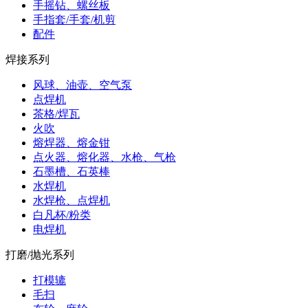
手摇钻、螺丝板
手指套/手套/机剪
配件
焊接系列
风球、油壶、空气泵
点焊机
茶格/焊瓦
火吹
熔焊器、熔金钳
点火器、熔化器、水枪、气枪
石墨槽、石英棒
水焊机
水焊枪、点焊机
白凡杯/粉类
电焊机
打磨/抛光系列
打模辘
毛扫