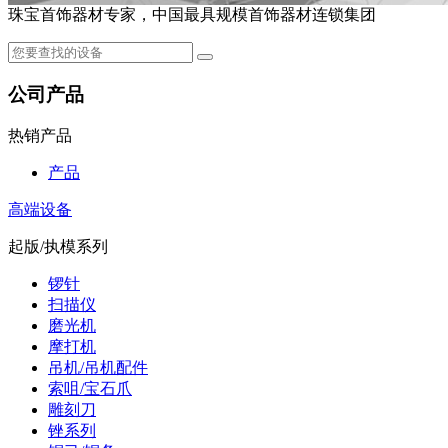
珠宝首饰器材专家，中国最具规模首饰器材连锁集团
公司产品
热销产品
产品
高端设备
起版/执模系列
锣针
扫描仪
磨光机
摩打机
吊机/吊机配件
索咀/宝石爪
雕刻刀
锉系列