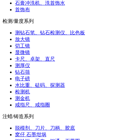
石膏冲洗机、洗首饰水
首饰布
检测/量度系列
测钻石笔、钻石检测仪、比色板
放大镜
切工镜
显微镜
卡尺、卓架、直尺
测厚仪
钻石筛
电子磅
水比重、砝码、探测器
检测机
测金机
戒指尺、戒指圈
注蜡/铸造系列
脱模剂、刀片、刀柄、胶底
窝仔 石墨坩埚