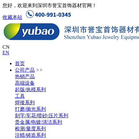
您好，欢迎来到深圳市誉宝首饰器材官网！
收藏本站
CN
EN
首页
公司产品
>>
热销产品
高端设备
起版/执模系列
工具
焊接系列
打磨/抛光系列
刻字/车花/喷砂/压片系列
贵金属/电镀/清洁系列
检测/量度系列
注蜡/铸造系列