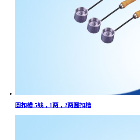
圆扣槽 5钱，1两，2两圆扣槽