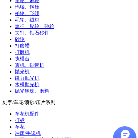
布轮、麻轮
玛瑙、钢压
柏轮、飞碟
毛轮、绒枳
笔扫、胶轮、砂轮
夹针、钻石砂针
砂轮
打磨蜡
打磨机
执模台
震机、砂带机
抛光机
磁力抛光机
木桶抛光机
抛光钢珠、磨料
刻字/车花/喷砂/压片系列
车花机配件
打标
车花
冲床/手啤机