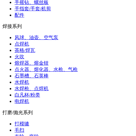
手摇钻、螺丝板
手指套/手套/机剪
配件
焊接系列
风球、油壶、空气泵
点焊机
茶格/焊瓦
火吹
熔焊器、熔金钳
点火器、熔化器、水枪、气枪
石墨槽、石英棒
水焊机
水焊枪、点焊机
白凡杯/粉类
电焊机
打磨/抛光系列
打模辘
毛扫