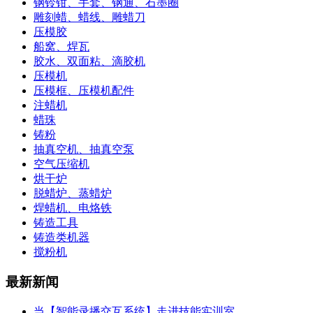
钢铃钳、手套、钢通、石墨圈
雕刻蜡、蜡线、雕蜡刀
压模胶
船窝、焊瓦
胶水、双面粘、滴胶机
压模机
压模框、压模机配件
注蜡机
蜡珠
铸粉
抽真空机、抽真空泵
空气压缩机
烘干炉
脱蜡炉、蒸蜡炉
焊蜡机、电烙铁
铸造工具
铸造类机器
搅粉机
最新新闻
当【智能录播交互系统】走进技能实训室