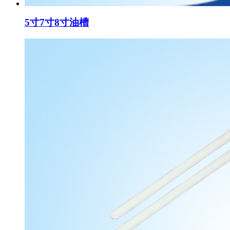
5寸7寸8寸油槽