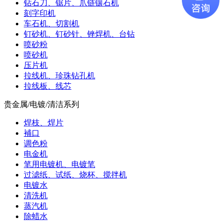
钻石刀、锯片、爪链镶石机
刻字印机
车石机、切割机
钉砂机、钉砂针、锉焊机、台钻
喷砂粉
喷砂机
压片机
拉线机、珍珠钻孔机
拉线板、线芯
贵金属/电镀/清洁系列
焊枝、焊片
補口
调色粉
电金机
笔用电镀机、电镀笔
过滤纸、试纸、烧杯、搅拌机
电镀水
清洗机
蒸汽机
除蜡水