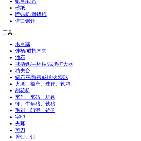
锯弓/锯条
砂纸
喷蜡机/雕蜡机
进口钢针
工具
木台塞
锉柄/戒指木夹
油石
戒指铁/手环铜/戒指扩大器
功夫台
镶石座/微镶戒指/火漆球
火漆、槛唐、珠作、铁箱
刻花机
窝作、窝砧、坑铁
锤、牛角砧、铁砧
毛刷、印泥、铲子
字印
夹耳
剪刀
剪钳、钳