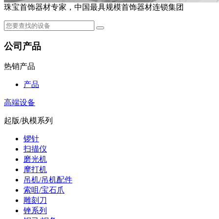
珠宝首饰器材专家，中国最具规模首饰器材连锁集团
公司产品
热销产品
产品
高端设备
起版/执模系列
锣针
扫描仪
磨光机
摩打机
吊机/吊机配件
索咀/宝石爪
雕刻刀
锉系列