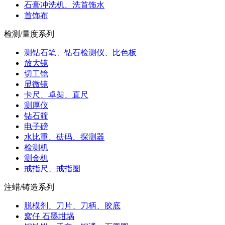
石膏冲洗机、洗首饰水
首饰布
检测/量度系列
测钻石笔、钻石检测仪、比色板
放大镜
切工镜
显微镜
卡尺、卓架、直尺
测厚仪
钻石筛
电子磅
水比重、砝码、探测器
检测机
测金机
戒指尺、戒指圈
注蜡/铸造系列
脱模剂、刀片、刀柄、胶底
窝仔 石墨坩埚