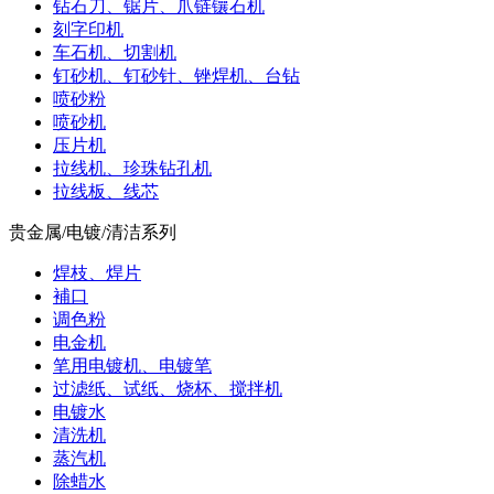
钻石刀、锯片、爪链镶石机
刻字印机
车石机、切割机
钉砂机、钉砂针、锉焊机、台钻
喷砂粉
喷砂机
压片机
拉线机、珍珠钻孔机
拉线板、线芯
贵金属/电镀/清洁系列
焊枝、焊片
補口
调色粉
电金机
笔用电镀机、电镀笔
过滤纸、试纸、烧杯、搅拌机
电镀水
清洗机
蒸汽机
除蜡水