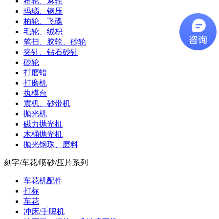
布轮、麻轮
玛瑙、钢压
柏轮、飞碟
毛轮、绒枳
笔扫、胶轮、砂轮
夹针、钻石砂针
砂轮
打磨蜡
打磨机
执模台
震机、砂带机
抛光机
磁力抛光机
木桶抛光机
抛光钢珠、磨料
刻字/车花/喷砂/压片系列
车花机配件
打标
车花
冲床/手啤机