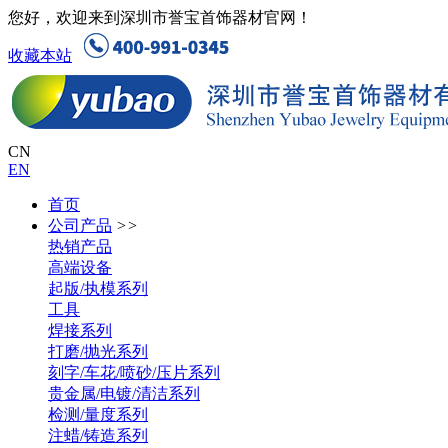
您好，欢迎来到深圳市誉宝首饰器材官网！
收藏本站
CN
EN
首页
公司产品
>>
热销产品
高端设备
起版/执模系列
工具
焊接系列
打磨/抛光系列
刻字/车花/喷砂/压片系列
贵金属/电镀/清洁系列
检测/量度系列
注蜡/铸造系列