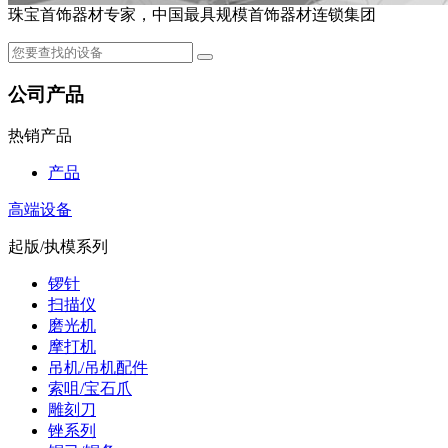
珠宝首饰器材专家，中国最具规模首饰器材连锁集团
公司产品
热销产品
产品
高端设备
起版/执模系列
锣针
扫描仪
磨光机
摩打机
吊机/吊机配件
索咀/宝石爪
雕刻刀
锉系列