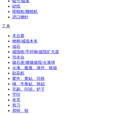
锯弓/锯条
砂纸
喷蜡机/雕蜡机
进口钢针
工具
木台塞
锉柄/戒指木夹
油石
戒指铁/手环铜/戒指扩大器
功夫台
镶石座/微镶戒指/火漆球
火漆、槛唐、珠作、铁箱
刻花机
窝作、窝砧、坑铁
锤、牛角砧、铁砧
毛刷、印泥、铲子
字印
夹耳
剪刀
剪钳、钳