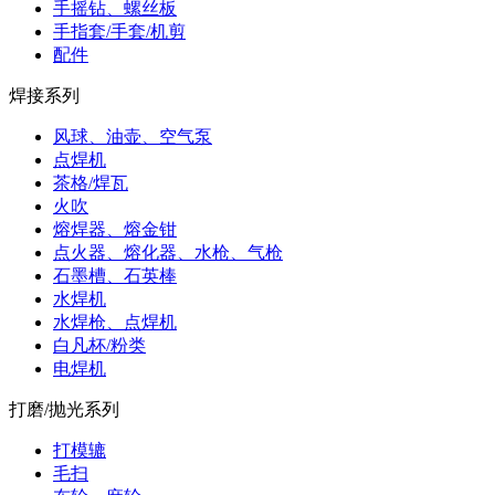
手摇钻、螺丝板
手指套/手套/机剪
配件
焊接系列
风球、油壶、空气泵
点焊机
茶格/焊瓦
火吹
熔焊器、熔金钳
点火器、熔化器、水枪、气枪
石墨槽、石英棒
水焊机
水焊枪、点焊机
白凡杯/粉类
电焊机
打磨/抛光系列
打模辘
毛扫