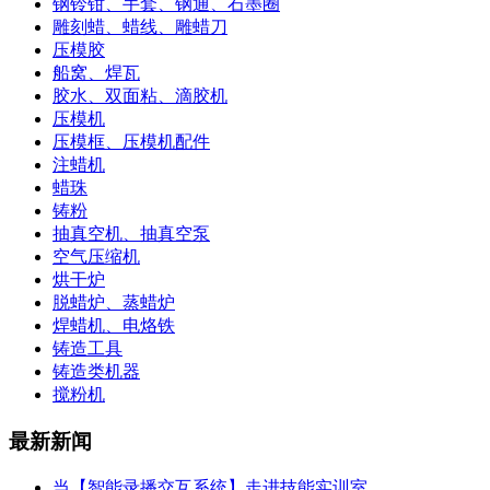
钢铃钳、手套、钢通、石墨圈
雕刻蜡、蜡线、雕蜡刀
压模胶
船窝、焊瓦
胶水、双面粘、滴胶机
压模机
压模框、压模机配件
注蜡机
蜡珠
铸粉
抽真空机、抽真空泵
空气压缩机
烘干炉
脱蜡炉、蒸蜡炉
焊蜡机、电烙铁
铸造工具
铸造类机器
搅粉机
最新新闻
当【智能录播交互系统】走进技能实训室